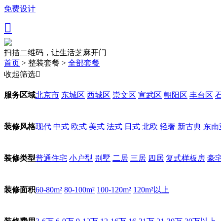
免费设计

扫描二维码，让生活芝麻开门
首页
>
整装套餐
>
全部套餐
收起筛选

北京市
东城区
西城区
崇文区
宣武区
朝阳区
丰台区
服务区域
现代
中式
欧式
美式
法式
日式
北欧
轻奢
新古典
东南
装修风格
普通住宅
小户型
别墅
二居
三居
四居
复式样板房
豪
装修类型
60-80m²
80-100m²
100-120m²
120m²以上
装修面积