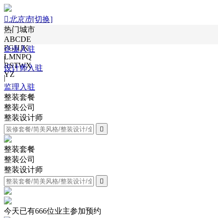

北京市
[切换]
热门城市
ABCDE
FGHJK
企业入驻
LMNPQ
|
RSTWX
设计师入驻
YZ
|
监理入驻
整装套餐
整装公司
整装设计师

整装套餐
整装公司
整装设计师

今天已有
666
位业主参加预约