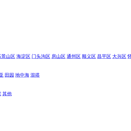
石景山区
海淀区
门头沟区
房山区
通州区
顺义区
昌平区
大兴区
亚
田园
地中海
混搭
宅
其他