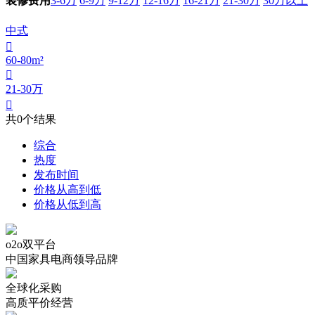
3-6万
6-9万
9-12万
12-16万
16-21万
21-30万
30万以上
装修费用
中式

60-80m²

21-30万

共
0
个结果
综合
热度
发布时间
价格从高到低
价格从低到高
o2o双平台
中国家具电商领导品牌
全球化采购
高质平价经营