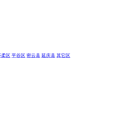
怀柔区
平谷区
密云县
延庆县
其它区