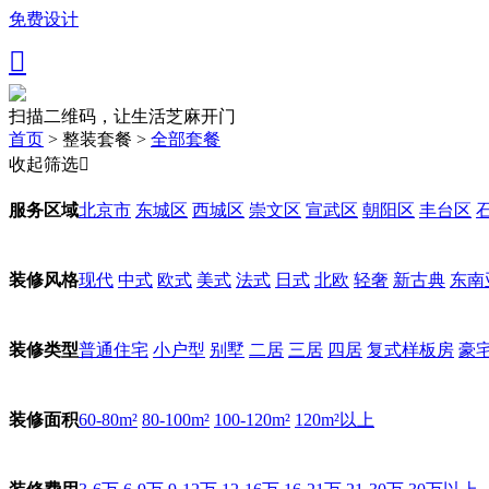
免费设计

扫描二维码，让生活芝麻开门
首页
>
整装套餐
>
全部套餐
收起筛选

北京市
东城区
西城区
崇文区
宣武区
朝阳区
丰台区
服务区域
现代
中式
欧式
美式
法式
日式
北欧
轻奢
新古典
东南
装修风格
普通住宅
小户型
别墅
二居
三居
四居
复式样板房
豪
装修类型
60-80m²
80-100m²
100-120m²
120m²以上
装修面积