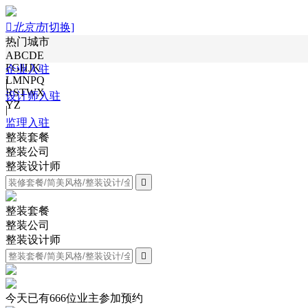

北京市
[切换]
热门城市
ABCDE
FGHJK
企业入驻
LMNPQ
|
RSTWX
设计师入驻
YZ
|
监理入驻
整装套餐
整装公司
整装设计师

整装套餐
整装公司
整装设计师

今天已有
666
位业主参加预约