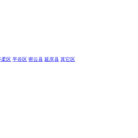
怀柔区
平谷区
密云县
延庆县
其它区