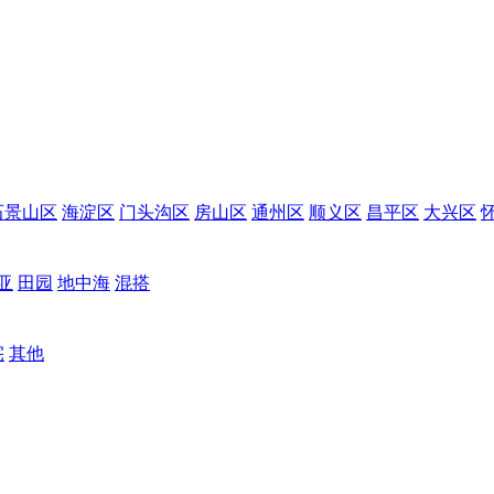
石景山区
海淀区
门头沟区
房山区
通州区
顺义区
昌平区
大兴区
亚
田园
地中海
混搭
宅
其他