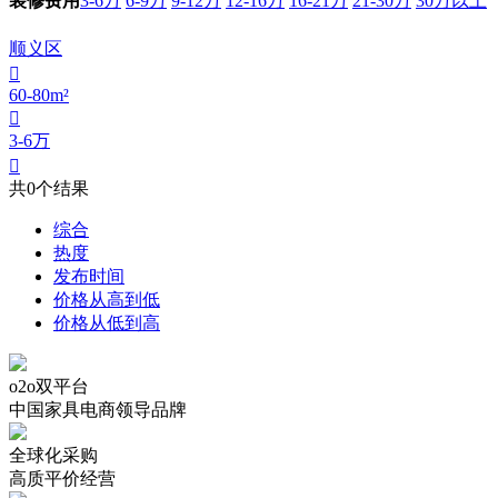
3-6万
6-9万
9-12万
12-16万
16-21万
21-30万
30万以上
装修费用
顺义区

60-80m²

3-6万

共
0
个结果
综合
热度
发布时间
价格从高到低
价格从低到高
o2o双平台
中国家具电商领导品牌
全球化采购
高质平价经营