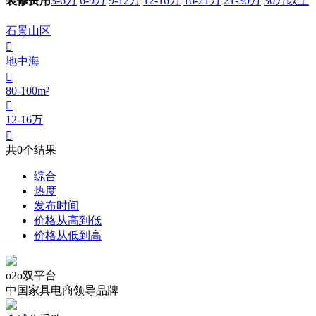
3-6万
6-9万
9-12万
12-16万
16-21万
21-30万
30万以上
装修费用
石景山区

地中海

80-100m²

12-16万

共
0
个结果
综合
热度
发布时间
价格从高到低
价格从低到高
o2o双平台
中国家具电商领导品牌