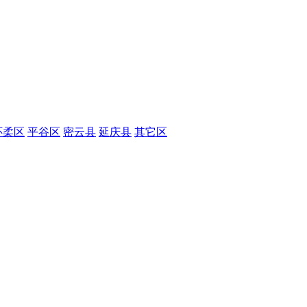
怀柔区
平谷区
密云县
延庆县
其它区