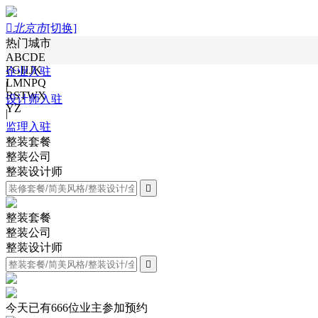

北京市
[切换]
热门城市
ABCDE
FGHJK
企业入驻
LMNPQ
|
RSTWX
设计师入驻
YZ
|
监理入驻
整装套餐
整装公司
整装设计师

整装套餐
整装公司
整装设计师

今天已有
666
位业主参加预约