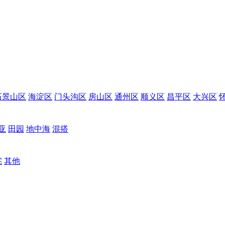
石景山区
海淀区
门头沟区
房山区
通州区
顺义区
昌平区
大兴区
亚
田园
地中海
混搭
宅
其他