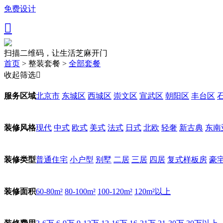
免费设计

扫描二维码，让生活芝麻开门
首页
>
整装套餐
>
全部套餐
收起筛选

北京市
东城区
西城区
崇文区
宣武区
朝阳区
丰台区
服务区域
现代
中式
欧式
美式
法式
日式
北欧
轻奢
新古典
东南
装修风格
普通住宅
小户型
别墅
二居
三居
四居
复式样板房
豪
装修类型
60-80m²
80-100m²
100-120m²
120m²以上
装修面积